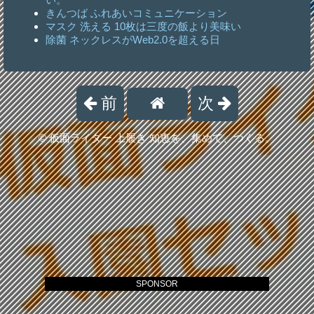
きんつば ふれあいコミュニケーション
マスク 洗える 10枚は三度の飯より美味い
除菌 ネックレスがWeb2.0を超える日
前
次
©
仮面ライダー 上履き 知恵を、集めて、つくる。
SPONSOR