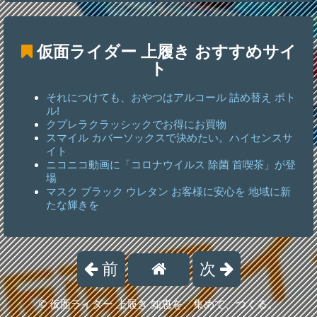
仮面ライダー 上履き
おすすめサイ
ト
それにつけても、おやつはアルコール 詰め替え ボト
ル!
クプレラクラッシックでお得にお買物
スマイル カバーソックスで決めたい。ハイセンスサ
イト
ニコニコ動画に「コロナウイルス 除菌 首喫茶」が登
場
マスク ブラック ウレタン お客様に安心を 地域に新
たな輝きを
前
次
©
仮面ライダー 上履き 知恵を、集めて、つくる。