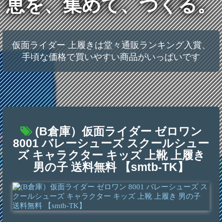
恵を、集めて、つくる。
仮面ライダー 上履きは堂々通販ランキング入賞、
手頃な価格で買いやすい商品がいっぱいです
(B倉庫）仮面ライダー ゼロワン
8001 バレーシューズ スクールシュー
ズ キャラクター キッズ 上靴 上履き
男の子 送料無料 【smtb-TK】